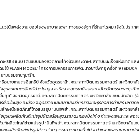
ะแนวโน้มพลังงาน ของโรงพยาบาลเฉพาะทางของรัฐฯ ที่รักษาโรคมะเร็งในประเทศไ
าษ 384 แบบ (ต้นแบบของลวดลายโค้งม้วนกระดาษ). สถาบันมะเร็งแห่งชาติ และมหา
ใช้ FLASH MODEL” โครงการมหกรรมการพัฒนาวิชาชีพครู ครั้งที่ 9 (EDUCA 2016)
สยามบรมราชกุมารีฯ.
ครือข่ายเกษตรอินทรีย์ จังหวัดอุดรธานี”. คณะสถาปัตยกรรมศาสตร์ มหาวิทยาล
ิจชุมชนเกษตรอินทรีย์ ต.โนนสูง อ.เมือง จ.อุดรธานี และสถาบันนวัตกรรมและธุรกิจ
อิ่มสุข” จังหวัดอุดรธานี. คณะสถาปัตยกรรมศาสตร์ มหาวิทยาลัยเกษมบัณฑิต.
(โ
ีย์ ต.โนนสูง อ.เมือง จ.อุดรธานี และสถาบันนวัตกรรมและธุรกิจการค้าเสรี มหาวิท
ลักษณ์ผลิตภัณฑ์ข้าวแปรรูป “ปันทิพย์”. คณะสถาปัตยกรรมศาสตร์ มหาวิทยาลั
กิจชุมชนผลิตภัณฑ์แปรรูปข้าวสร้อยสุวรรณ ต.หนองปิ้งไก่ จ.กำแพงเพชร และสถาบ
ณฑ์ผลิตภัณฑ์ข้าวแปรรูป “ปันทิพย์”. คณะสถาปัตยกรรมศาสตร์ มหาวิทยาลัยเก
จชุมชนผลิตภัณฑ์แปรรูปข้าวสร้อยสุวรรณ ต.หนองปิ้งไก่ จ.กำแพงเพชร และสถาบันน